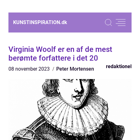
KUNSTINSPIRATION.
dk
Virginia Woolf er en af de mest
berømte forfattere i det 20
redaktionel
08 november 2023
Peter Mortensen