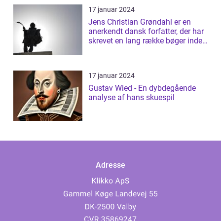
17 januar 2024
Jens Christian Grøndahl er en
anerkendt dansk forfatter, der har
skrevet en lang række bøger inden
f...
17 januar 2024
Gustav Wied - En dybdegående
analyse af hans skuespil
Adresse