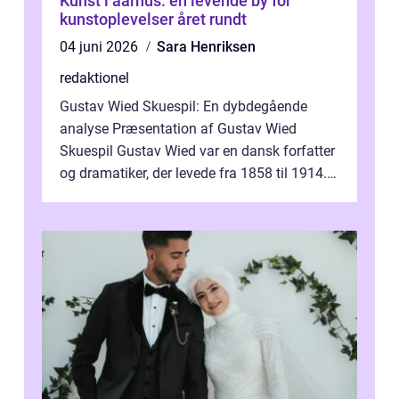
Kunst i aarhus: en levende by for
kunstoplevelser året rundt
04 juni 2026
Sara Henriksen
redaktionel
Gustav Wied Skuespil: En dybdegående
analyse Præsentation af Gustav Wied
Skuespil Gustav Wied var en dansk forfatter
og dramatiker, der levede fra 1858 til 1914.
Han er bedst kendt for sit arbejde ind...