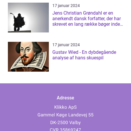
17 januar 2024
Jens Christian Grøndahl er en
anerkendt dansk forfatter, der har
skrevet en lang række bøger inden
f...
17 januar 2024
Gustav Wied - En dybdegående
analyse af hans skuespil
Adresse