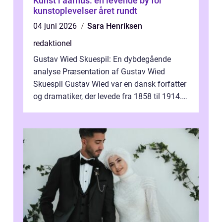
Kunst i aarhus: en levende by for
kunstoplevelser året rundt
04 juni 2026
Sara Henriksen
redaktionel
Gustav Wied Skuespil: En dybdegående
analyse Præsentation af Gustav Wied
Skuespil Gustav Wied var en dansk forfatter
og dramatiker, der levede fra 1858 til 1914.
Han er bedst kendt for sit arbejde ind...