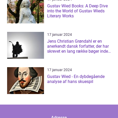
Gustav Wied Books: A Deep Dive
into the World of Gustav Wieds
Literary Works
17 januar 2024
Jens Christian Grøndahl er en
anerkendt dansk forfatter, der har
skrevet en lang række bøger inden
f...
17 januar 2024
Gustav Wied - En dybdegående
analyse af hans skuespil
Adresse