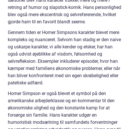
sæsoner blev hans karakter trukket mere og mere i
retning af humor og slapstick-komik. Hans personlighed
blev også mere ekscentrisk og selvrefererende, hvilket
gjorde ham til en favorit blandt seerne.
Gennem tiden er Homer Simpsons karakter blevet mere
kompleks og nuanceret. Selvom han stadig er den naive
og uskarpe karakter, vi alle kender og elsker, har han
også udvist øjeblikke af visdom, følsomhed og
selvrefleksion. Eksempler inkluderer episoder, hvor han
kæmper med familiens økonomiske problemer, eller når
han bliver konfronteret med sin egen skrøbelighed eller
patetiske adfærd.
Homer Simpson er også blevet et symbol på den
amerikanske arbejderklasse og en kommentar til den
økonomiske ulighed og den konstante kamp for at
forsørge sin familie. Hans karakter udgør en
humoristisk modsætning til samfundets forventninger