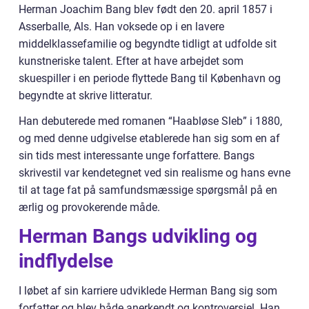
Herman Joachim Bang blev født den 20. april 1857 i
Asserballe, Als. Han voksede op i en lavere
middelklassefamilie og begyndte tidligt at udfolde sit
kunstneriske talent. Efter at have arbejdet som
skuespiller i en periode flyttede Bang til København og
begyndte at skrive litteratur.
Han debuterede med romanen “Haabløse Sleb” i 1880,
og med denne udgivelse etablerede han sig som en af
sin tids mest interessante unge forfattere. Bangs
skrivestil var kendetegnet ved sin realisme og hans evne
til at tage fat på samfundsmæssige spørgsmål på en
ærlig og provokerende måde.
Herman Bangs udvikling og
indflydelse
I løbet af sin karriere udviklede Herman Bang sig som
forfatter og blev både anerkendt og kontroversiel. Han