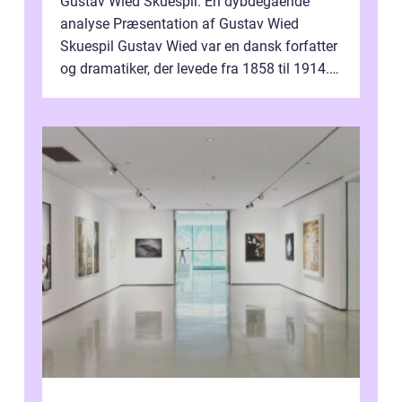
Gustav Wied Skuespil: En dybdegående
analyse Præsentation af Gustav Wied
Skuespil Gustav Wied var en dansk forfatter
og dramatiker, der levede fra 1858 til 1914.
Han er bedst kendt for sit arbejde ind...