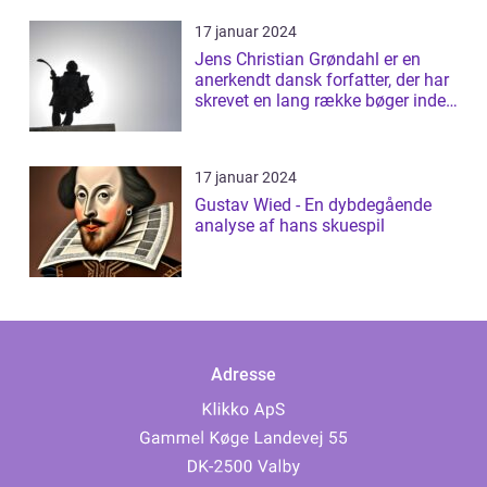
17 januar 2024
Jens Christian Grøndahl er en
anerkendt dansk forfatter, der har
skrevet en lang række bøger inden
f...
17 januar 2024
Gustav Wied - En dybdegående
analyse af hans skuespil
Adresse