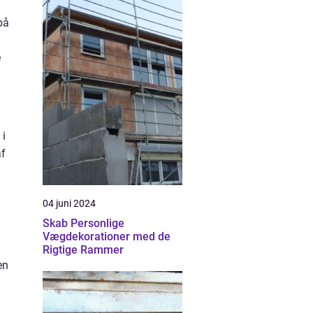
på
e
 i
af
04 juni 2024
Skab Personlige
Vægdekorationer med de
Rigtige Rammer
en