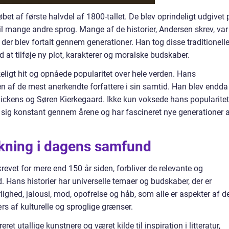
bet af første halvdel af 1800-tallet. De blev oprindeligt udgivet 
til mange andre sprog. Mange af de historier, Andersen skrev, var
 der blev fortalt gennem generationer. Han tog disse traditionell
d at tilføje ny plot, karakterer og moralske budskaber.
eligt hit og opnåede popularitet over hele verden. Hans
en af de mest anerkendte forfattere i sin samtid. Han blev endda
ckens og Søren Kierkegaard. Ikke kun voksede hans popularitet
 sig konstant gennem årene og har fascineret nye generationer 
kning i dagens samfund
evet for mere end 150 år siden, forbliver de relevante og
Hans historier har universelle temaer og budskaber, der er
ighed, jalousi, mod, opofrelse og håb, som alle er aspekter af d
rs af kulturelle og sproglige grænser.
t utallige kunstnere og været kilde til inspiration i litteratur,