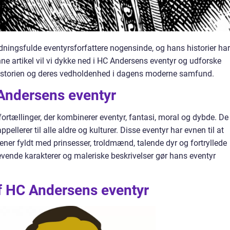
ningsfulde eventyrsforfattere nogensinde, og hans historier har
enne artikel vil vi dykke ned i HC Andersens eventyr og udforske
istorien og deres vedholdenhed i dagens moderne samfund.
Andersens eventyr
ortællinger, der kombinerer eventyr, fantasi, moral og dybde. De
appellerer til alle aldre og kulturer. Disse eventyr har evnen til at
ener fyldt med prinsesser, troldmænd, talende dyr og fortryllede
evende karakterer og maleriske beskrivelser gør hans eventyr
af HC Andersens eventyr