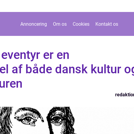
Annoncering
Om os
Cookies
Kontakt os
eventyr er en
l af både dansk kultur o
turen
redaktio