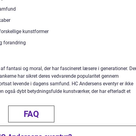
samfund
kaber
 forskellige kunstformer
g forandring
af fantasi og moral, der har fascineret læsere i generationer. De
e tankerne har sikret deres vedvarende popularitet gennem
 fortsat levende i dagens samfund. HC Andersens eventyr er ikke
 men også dybt betydningsfulde kunstværker, der har efterladt et
FAQ