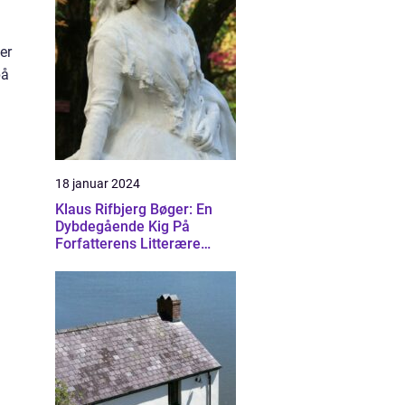
er
på
18 januar 2024
Klaus Rifbjerg Bøger: En
Dybdegående Kig På
Forfatterens Litterære
Skatte