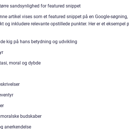
større sandsynlighed for featured snippet
nne artikel vises som et featured snippet på en Google-søgning, 
rekt og inkludere relevante opstillede punkter. Her er et eksempel 
e kig på hans betydning og udvikling
yr
tasi, moral og dybde
skrivelser
eventyr
er
og moralske budskaber
g anerkendelse