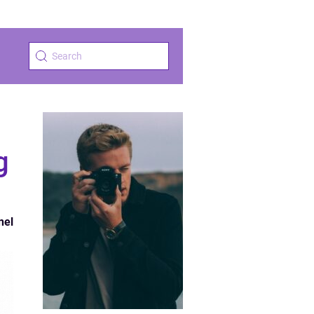
g
nel