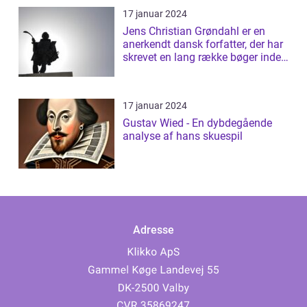
17 januar 2024
Jens Christian Grøndahl er en
anerkendt dansk forfatter, der har
skrevet en lang række bøger inden
f...
17 januar 2024
Gustav Wied - En dybdegående
analyse af hans skuespil
Adresse