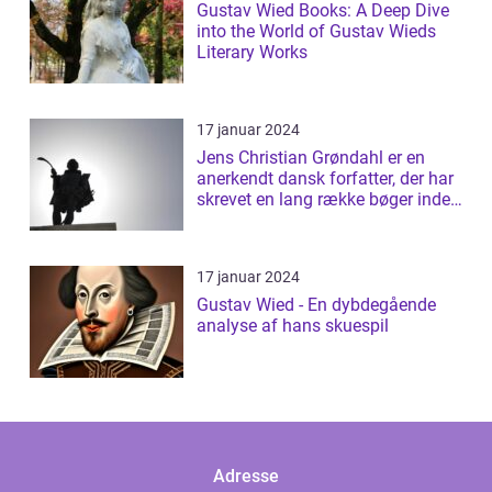
Gustav Wied Books: A Deep Dive
into the World of Gustav Wieds
Literary Works
17 januar 2024
Jens Christian Grøndahl er en
anerkendt dansk forfatter, der har
skrevet en lang række bøger inden
f...
17 januar 2024
Gustav Wied - En dybdegående
analyse af hans skuespil
Adresse