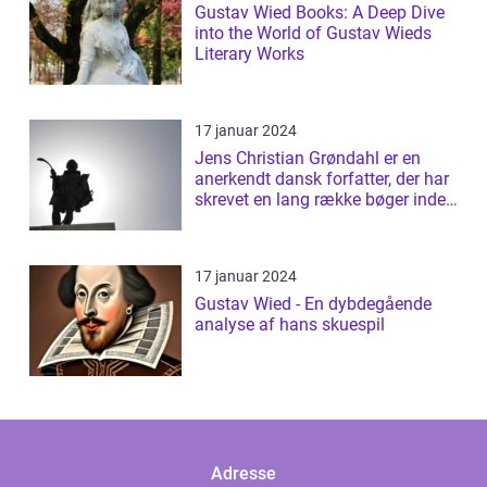
Gustav Wied Books: A Deep Dive
into the World of Gustav Wieds
Literary Works
17 januar 2024
Jens Christian Grøndahl er en
anerkendt dansk forfatter, der har
skrevet en lang række bøger inden
f...
17 januar 2024
Gustav Wied - En dybdegående
analyse af hans skuespil
Adresse