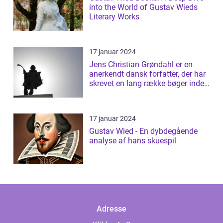
into the World of Gustav Wieds
Literary Works
17 januar 2024
Jens Christian Grøndahl er en
anerkendt dansk forfatter, der har
skrevet en lang række bøger inden
f...
17 januar 2024
Gustav Wied - En dybdegående
analyse af hans skuespil
Adresse