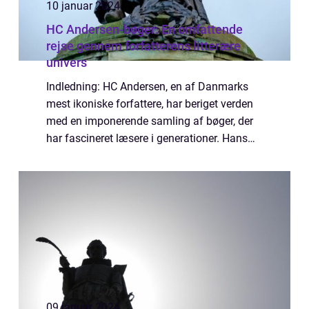
10 januar 2024
HC Andersen-bøger: En omfattende
rejse gennem forfatterens litterære
univers
Indledning: HC Andersen, en af Danmarks
mest ikoniske forfattere, har beriget verden
med en imponerende samling af bøger, der
har fascineret læsere i generationer. Hans
tidløse eventyr og historier har formået at
bevare deres popularitet og relevans ...
09 januar 2024