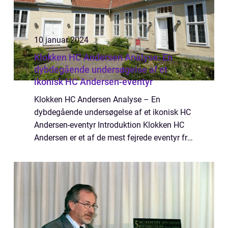
10 januar 2024
Klokken HC Andersen Analyse: En
dybdegående undersøgelse af et
ikonisk HC Andersen-eventyr
Klokken HC Andersen Analyse – En
dybdegående undersøgelse af et ikonisk HC
Andersen-eventyr Introduktion Klokken HC
Andersen er et af de mest fejrede eventyr fra
den verdenskendte danske forfatter, H.C.
Andersen. Eventyret er skrevet i 1835 og ...