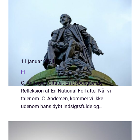
kunstner lukkede øjnene for sidste ga...
11 januar 2024
H
C. Andersen Citater: En Dybdegående
Refleksion af En National Forfatter Når vi
taler om .C. Andersen, kommer vi ikke
udenom hans dybt indsigtsfulde og
inspirerende citater, som har fanget sindene
hos læsere verden over. Disse citater er mere
end bare...