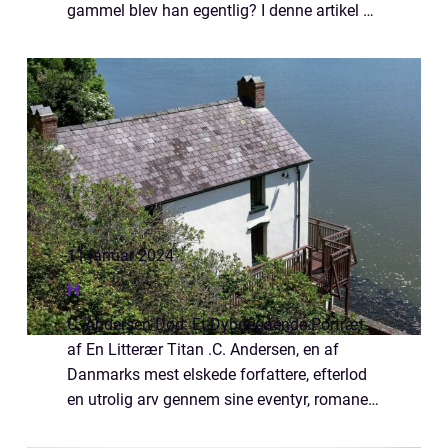
gammel blev han egentlig? I denne artikel vil
vi dykke ned i hans levetid og udforske
vigtige facts om ham, som vil være in...
11 januar 2024
H
C. Andersen Død: Et Dybdegående Portræt
af En Litterær Titan .C. Andersen, en af
Danmarks mest elskede forfattere, efterlod
en utrolig arv gennem sine eventyr, romaner
og digte. Men hvad skete der, da denne store