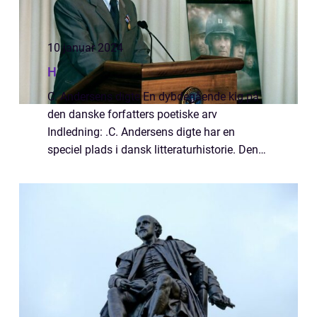
10 januar 2024
H
C. Andersens digte En dybdegående kig på
den danske forfatters poetiske arv
Indledning: .C. Andersens digte har en
speciel plads i dansk litteraturhistorie. Den
verdensberømte forfatter skabte et
omfattende værk af poesi, der har inspireret
og rørt l...