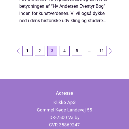
betydningen af “Hv Andersen Eventyr Bog”
inden for kunstverdenen. Vi vil også dykke
ned i dens historiske udvikling og studere
dens relevans i dagens samfund. Hvis du er
en kunstelsker eller s...
1
2
3
4
5
…
11
Adresse