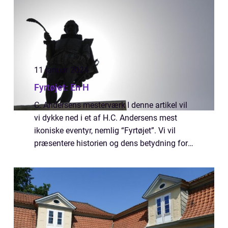
11 januar 2024
Fyrtøjet: En H
C. Andersens mesterværk I denne artikel vil
vi dykke ned i et af H.C. Andersens mest
ikoniske eventyr, nemlig “Fyrtøjet”. Vi vil
præsentere historien og dens betydning for
kunstelskere og samlere, og vi vil tage dig
med på en historisk re...