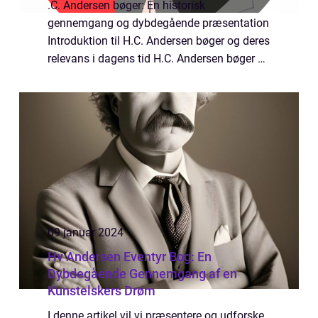
.C. Andersen bøger: En historisk
gennemgang og dybdegående præsentation
Introduktion til H.C. Andersen bøger og deres
relevans i dagens tid H.C. Andersen bøger er
ikoniske værker inden for verdenslitteraturen
og en betydelig del af dansk kulturarv. D...
09 januar 2024
Hv Andersen Eventyr Bog: En
Dybdegående Gennemgang af en
Kunstelskers Drøm
I denne artikel vil vi præsentere og udforske